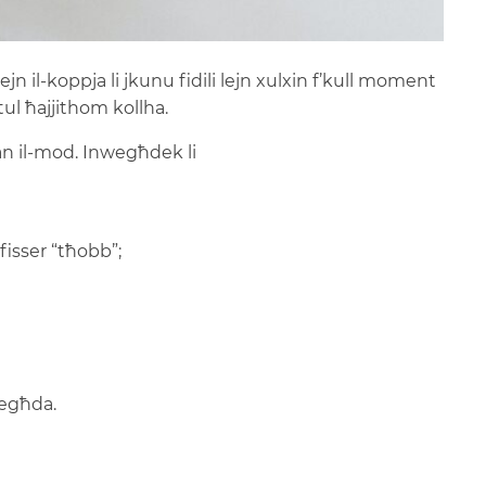
n il-koppja li jkunu fidili lejn xulxin f’kull moment
 tul ħajjithom kollha.
dan il-mod. Inwegħdek li
fisser “tħobb”;
wegħda.