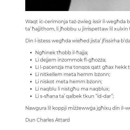
Waqt iċ-ċerimonja taż-żwieġ issir il-wegħda bej
ta’ ħajjithom, li jħobbu u jirrispettaw lil xulxin
Din l-istess wegħda wieħed jista’ jfissirha b’
Ngħinek tħobb il-ħajja;
Li dejjem inżommok fl-għożża;
Li l-paċenzja ma tonqos qatt għax hekk t
Li nitkellem meta hemm bżonn;
Li niskot meta hemm bżonn;
Li naqblu li nistgħu ma naqblux;
Li s-sħana ta’ qalbek tkun “id-dar”;
Nawgura lil koppji miżżewwġa jgħixu din il-
Dun Charles Attard