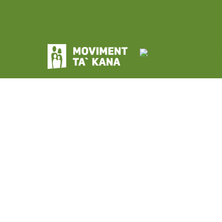
Moviment ta' Kana
Istitut Kattoliku
Triq San Publiju, Furjana
FRN 1441, Malta
Telefown
+356 2223 8000
Imejl
info@movimenttakana.mt
Moviment ta' Kana
© Arċidjoċesi ta' Malta