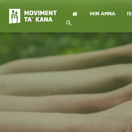
MIN AĦNA
I