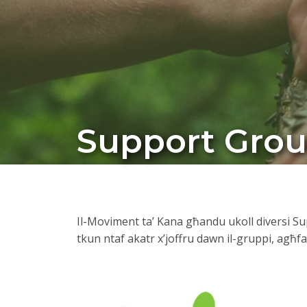
Support Gro
Il-Moviment ta’ Kana għandu ukoll diversi Suppo
tkun ntaf akatr x’joffru dawn il-gruppi, agħf