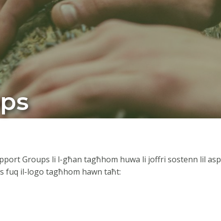
ups
rt Groups li l-għan tagħhom huwa li joffri sostenn lil aspetti
as fuq il-logo tagħhom hawn taħt: