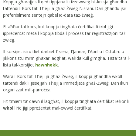
Koppja għarajjes li qed tippjana li tiżżewweġ bil-knisja għandha
tattendi l-Kors tat-Tħejjija għaż-Żwieġ Nisrani. Dan għandu jsir
preferibilment sentejn qabel id-data taż-żwieġ.
Fl-aħħar tal-kors, kull koppja tingħata ċertifikat li
irid
jiġi
ippreżentat meta l-koppja tibda l-proċess tar-reġistrazzjoni taż-
żwieġ.
Il-korsijiet isiru tliet darbiet f’ sena; f’Jannar, f’April u f’Ottubru u
jikkonsistu minn għaxar laqgħat, waħda kull ġimgħa. Tista’ tara l-
lista tal-korsijiet
hawnhekk
.
Wara l-Kors tat-Tħejjija għaż-Żwieġ, il-koppja għandha wkoll
tattendi dak li jissejjaħ Tħejija Immedjata għaż-Żwieġ. Dan ikun
organizzat mill-parroċċa.
Fit-tmiem ta’ dawn il-laqgħat, il-koppja tingħata ċertifikat ieħor li
wkoll
irid jiġi ppreżentat mal-ewwel ċertifikat.