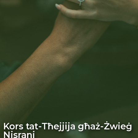
Kors tat-Tħejjija għaż-Żwieġ
Nisrani