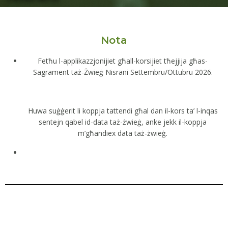
Nota
Fetħu l-applikazzjonijiet għall-korsijiet tħ
ejjija għas-
Sagrament taż-Żwieġ Nisrani
Settembru/Ottubru 2026.
Huwa suġġerit li koppja tattendi għal dan il-kors ta’ l-inqas
sentejn qabel id-data taż-żwieġ, anke jekk il-koppja
m’għandiex data taż-żwieġ.