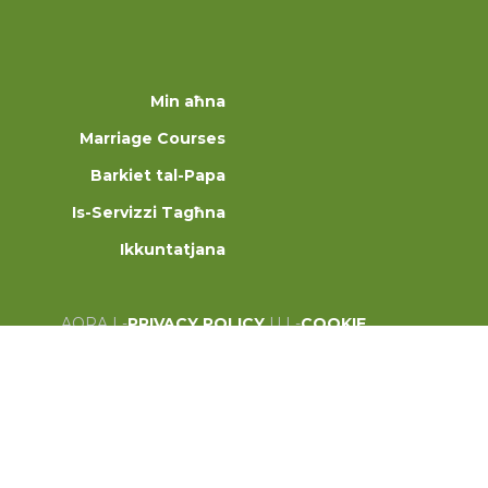
Min aħna
Marriage Courses
Barkiet tal-Papa
Is-Servizzi Tagħna
Ikkuntatjana
AQRA L-
PRIVACY POLICY
U L-
COOKIE
POLICY