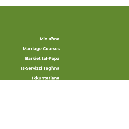
Min aħna
Marriage Courses
Barkiet tal-Papa
Is-Servizzi Tagħna
Ikkuntatjana
AQRA L-
PRIVACY POLICY
U L-
COOKIE POLICY