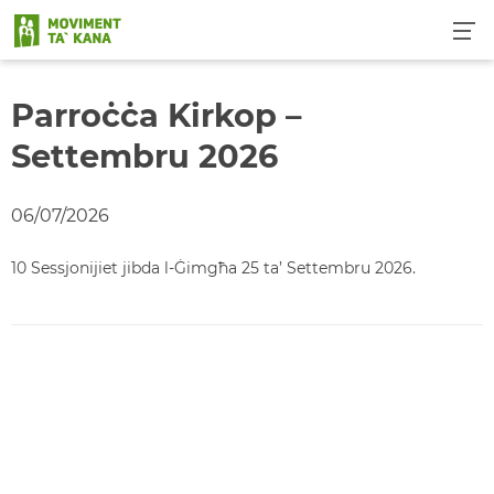
S
k
i
p
Parroċċa Kirkop –
t
o
Settembru 2026
c
o
06/07/2026
n
t
10 Sessjonijiet jibda l-Ġimgħa 25 ta’ Settembru 2026.
e
n
t